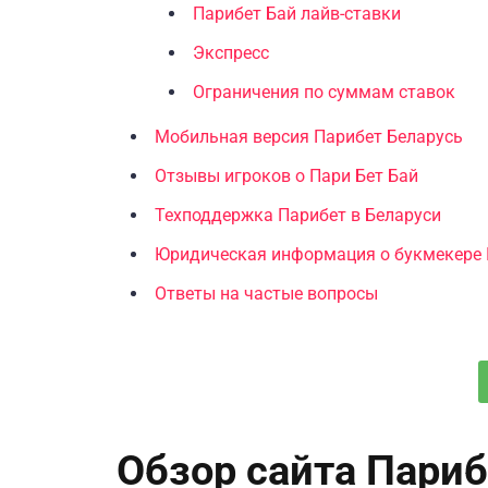
Парибет Бай лайв-ставки
Экспресс
Ограничения по суммам ставок
Мобильная версия Парибет Беларусь
Отзывы игроков о Пари Бет Бай
Техподдержка Парибет в Беларуси
Юридическая информация о букмекере 
Ответы на частые вопросы
Обзор сайта Париб