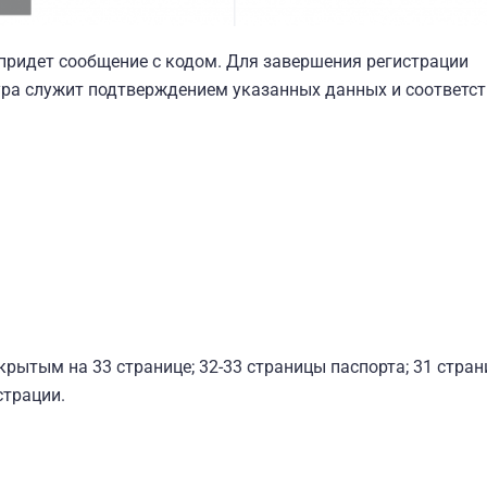
придет сообщение с кодом. Для завершения регистрации
ра служит подтверждением указанных данных и соответс
крытым на 33 странице; 32-33 страницы паспорта; 31 стран
страции.