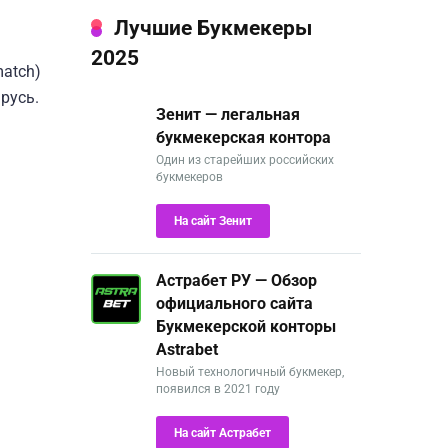
Лучшие Букмекеры
2025
match)
русь.
Зенит — легальная
букмекерская контора
Один из старейших российских
букмекеров
На сайт Зенит
Астрабет РУ — Обзор
официального сайта
Букмекерской конторы
Astrabet
Новый технологичный букмекер,
появился в 2021 году
На сайт Астрабет