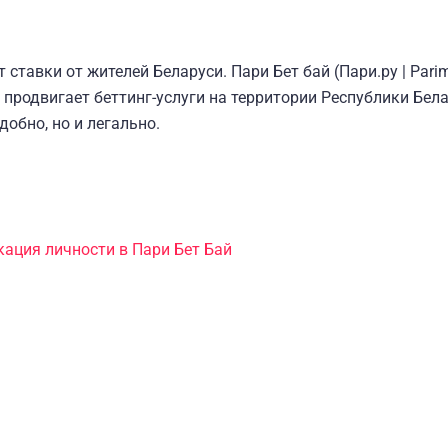
ставки от жителей Беларуси. Пари Бет бай (Пари.ру | Pari
продвигает беттинг-услуги на территории Республики Бела
добно, но и легально.
кация личности в Пари Бет Бай