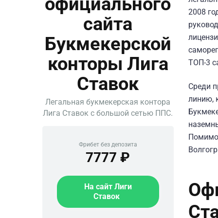
официального
2008 го
сайта
руковод
лицензи
Букмекерской
саморег
конторы Лига
ТОП-3 с
Ставок
Среди 
линию, 
Легальная букмекерская контора
Букмеке
Лига Ставок с большой сетью ППС.
наземны
Помимо 
Фрибет без депозита
Волгогр
7777 ₽
Оф
На сайт Лиги
Ставок
Ста