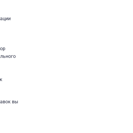
рации
бор
ильного
к
тавок вы