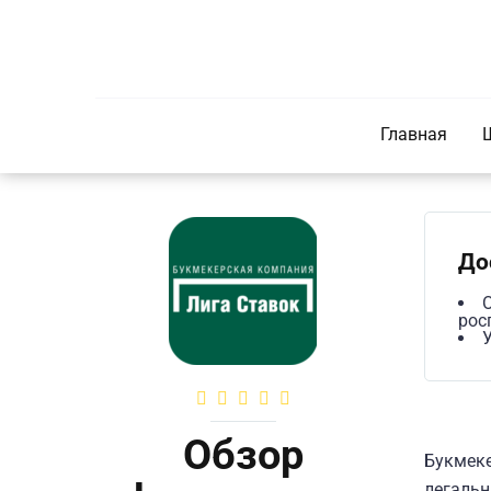
Главная
До
рос
Обзор
Букмеке
легальн