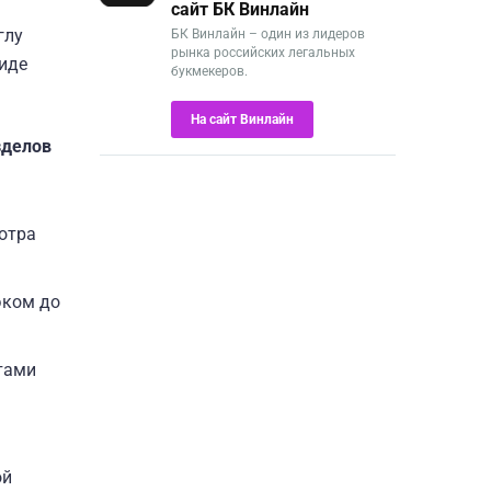
сайт БК Винлайн
глу
БК Винлайн – один из лидеров
рынка российских легальных
иде
букмекеров.
На сайт Винлайн
зделов
мотра
эком до
атами
ой