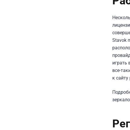
Раб
Несколь
лицензи
соверше
Stavok 
располо
провайд
играть 
все-так
к сайту
Подробн
зеркал
Рег