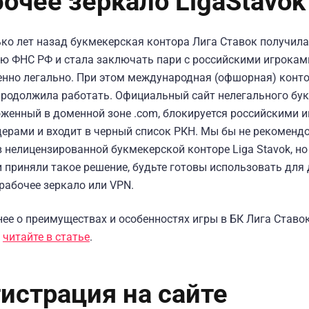
очее зеркало LigaStavok
ко лет назад букмекерская контора Лига Ставок получила
ю ФНС РФ и стала заключать пари с российскими игрокам
нно легально. При этом международная (офшорная) конто
продолжила работать. Официальный сайт нелегального бук
женный в доменной зоне .com, блокируется российскими и
ерами и входит в черный список РКН. Мы бы не рекоменд
в нелицензированной букмекерской конторе Liga Stavok, но
и приняли такое решение, будьте готовы использовать для
 рабочее зеркало или VPN.
ее о преимуществах и особенностях игры в БК Лига Ставок
о
читайте в статье
.
истрация на сайте