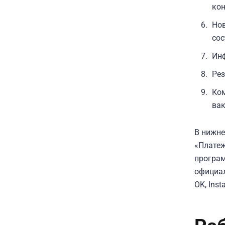
кон
Нов
сос
Инф
Рез
Ком
вак
В нижне
«Платеж
програм
официал
OK, Inst