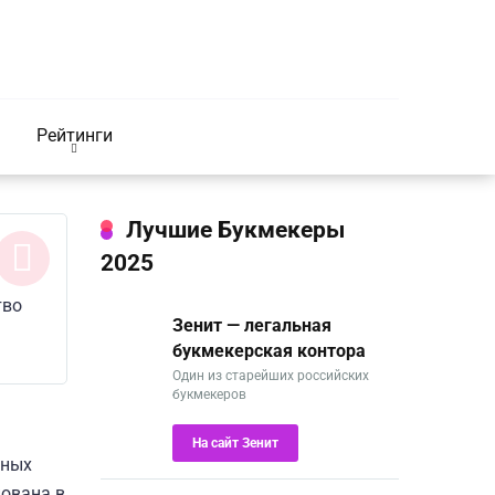
ы
Рейтинги
Лучшие Букмекеры
2025
тво
Зенит — легальная
букмекерская контора
Один из старейших российских
букмекеров
На сайт Зенит
пных
ована в