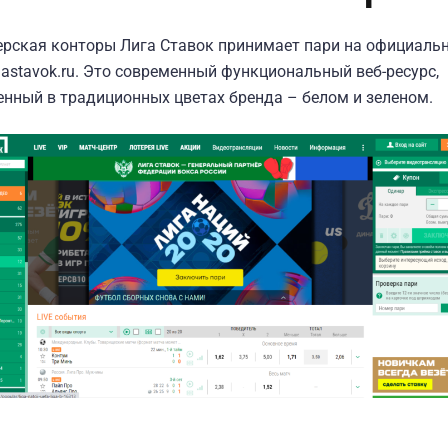
рская конторы Лига Ставок принимает пари на официаль
igastavok.ru. Это современный функциональный веб-ресурс,
нный в традиционных цветах бренда – белом и зеленом.