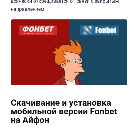
всячески открещивается от связи с закрытым
направлением.
Скачивание и установка
мобильной версии Fonbet
на Айфон