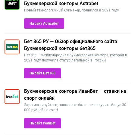
Букмекерской конторы Astrabet
Новый технологичный букмекер, появился в 2021 году
На сайт Астрабет
Бет 365 РУ — Обзор официального сайта
Букмекерской конторы бет365
Бет365 – международная букмекерская контора, которая в
2021 году получила статус легальной в России
На сайт Бет365
Букмекерская контора ИванБет — ставки на
спорт онлайн
Зарегистрируйтесь, пополните баланс и получите бонус 30
000 рублей на счет!
На сайт IvanBet