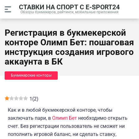
СТАВКИ НА СПОРТ С E-SPORT24
Обзоры букмекеров, рейтинги, мобильные приложения
Регистрация в букмекерской
конторе Олимп Бет: пошаговая
инструкция создания игрового
аккаунта в БК
Букмекерские конторы
1
(
2
)
Как и в любой букмекерской конторе, чтобы
заключать пари, в
Олимп Бет
необходимо открыть
счет. Без регистрации пользователь не сможет ни
пополнить игровой баланс, ни сделать ставку,