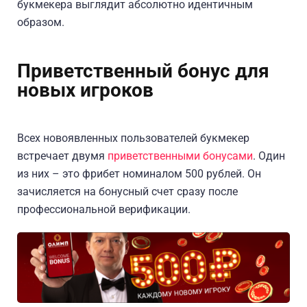
букмекера выглядит абсолютно идентичным
образом.
Приветственный бонус для
новых игроков
Всех новоявленных пользователей букмекер
встречает двумя
приветственными бонусами
. Один
из них – это фрибет номиналом 500 рублей. Он
зачисляется на бонусный счет сразу после
профессиональной верификации.