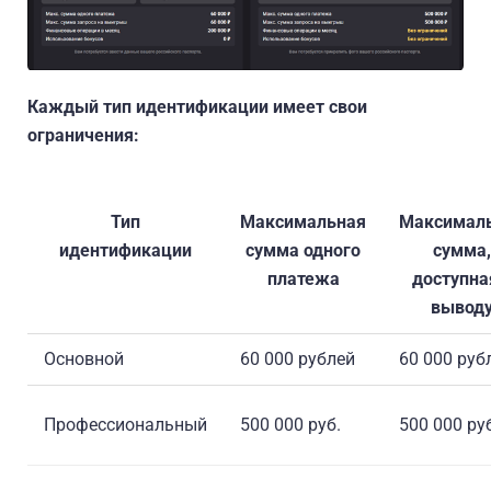
Каждый тип идентификации имеет свои
ограничения:
Тип
Максимальная
Максимал
идентификации
сумма одного
сумма,
платежа
доступна
вывод
Основной
60 000 рублей
60 000 руб
Профессиональный
500 000 руб.
500 000 ру