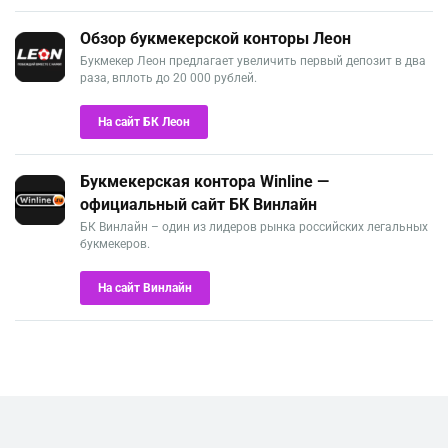
Обзор букмекерской конторы Леон
Букмекер Леон предлагает увеличить первый депозит в два
раза, вплоть до 20 000 рублей.
На сайт БК Леон
Букмекерская контора Winline —
официальный сайт БК Винлайн
БК Винлайн – один из лидеров рынка российских легальных
букмекеров.
На сайт Винлайн