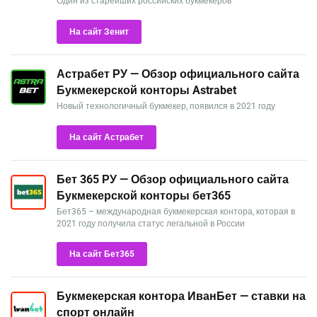
Один из старейших российских букмекеров
На сайт Зенит
Астрабет РУ — Обзор официального сайта
Букмекерской конторы Astrabet
Новый технологичный букмекер, появился в 2021 году
На сайт Астрабет
Бет 365 РУ — Обзор официального сайта
Букмекерской конторы бет365
Бет365 – международная букмекерская контора, которая в
2021 году получила статус легальной в России
На сайт Бет365
Букмекерская контора ИванБет — ставки на
спорт онлайн