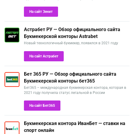
На сайт Зенит
Астрабет РУ — Обзор официального сайта
Букмекерской конторы Astrabet
Новый технологичный букмекер, появился в 2021 году
На сайт Астрабет
Бет 365 РУ — Обзор официального сайта
Букмекерской конторы бет365
Бет365 – международная букмекерская контора, которая в
2021 году получила статус легальной в России
На сайт Бет365
Букмекерская контора ИванБет — ставки на
спорт онлайн