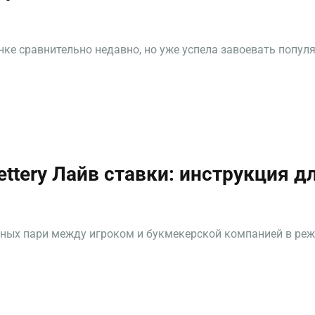
нке сравнительно недавно, но уже успела завоевать попул
ettery Лайв ставки: инструкция д
вных пари между игроком и букмекерской компанией в ре