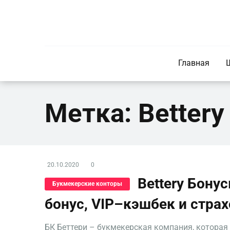
Главная
Метка:
Bettery
20.10.2020
0
Bettery Бону
Букмекерские конторы
бонус, VIP–кэшбек и страх
БК Беттери – букмекерская компания, которая 