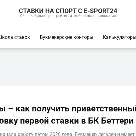
СТАВКИ НА СПОРТ С E-SPORT24
Обзоры букмекеров, рейтинги, мобильные приложения
Школа ставок
Букмекерские конторы
Калькулятор
сы – как получить приветственны
овку первой ставки в БК Беттери
начала работу летом 2020 года. Букмекер легален и имеет