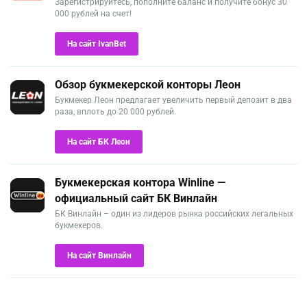
Зарегистрируйтесь, пополните баланс и получите бонус 30
000 рублей на счет!
На сайт IvanBet
Обзор букмекерской конторы Леон
Букмекер Леон предлагает увеличить первый депозит в два
раза, вплоть до 20 000 рублей.
На сайт БК Леон
Букмекерская контора Winline —
официальный сайт БК Винлайн
БК Винлайн – один из лидеров рынка российских легальных
букмекеров.
На сайт Винлайн