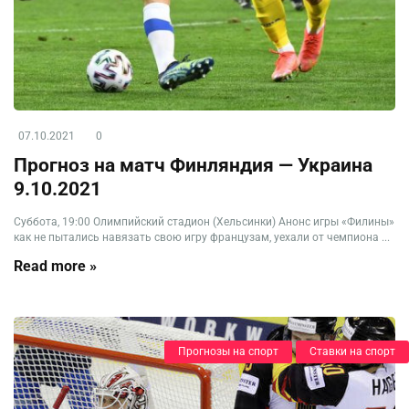
07.10.2021
0
Прогноз на матч Финляндия — Украина
9.10.2021
Суббота, 19:00 Олимпийский стадион (Хельсинки) Анонс игры «Филины»
как не пытались навязать свою игру французам, уехали от чемпиона ...
Read more »
Прогнозы на спорт
Ставки на спорт