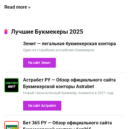
Read more »
Лучшие Букмекеры 2025
Зенит — легальная букмекерская контора
Один из старейших российских букмекеров
На сайт Зенит
Астрабет РУ — Обзор официального сайта
Букмекерской конторы Astrabet
Новый технологичный букмекер, появился в 2021 году
На сайт Астрабет
Бет 365 РУ — Обзор официального сайта