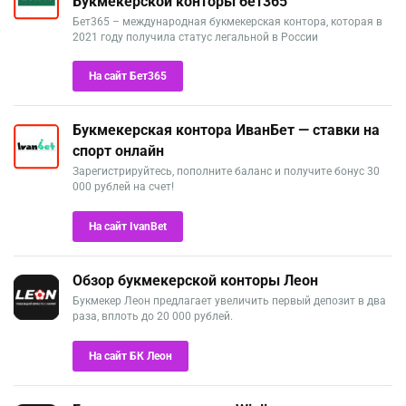
Букмекерской конторы бет365
Бет365 – международная букмекерская контора, которая в
2021 году получила статус легальной в России
На сайт Бет365
Букмекерская контора ИванБет — ставки на
спорт онлайн
Зарегистрируйтесь, пополните баланс и получите бонус 30
000 рублей на счет!
На сайт IvanBet
Обзор букмекерской конторы Леон
Букмекер Леон предлагает увеличить первый депозит в два
раза, вплоть до 20 000 рублей.
На сайт БК Леон