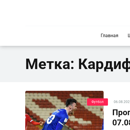
Главная
Метка:
Карди
Футбол
06.08.202
Прог
07.0