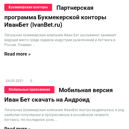
Партнерская
Букмекерские конторы
программа Букмекерской конторы
ИванБет (IvanBet.ru)
Легальная букмекерская компания Иван Бет заслуженно занимает
ведущее место среди лидеров индустрии развлечений и беттинга в
России. Помимо ...
Read more »
04.05.2021
0
Мобильная версия
Мобильные приложения
Иван Бет скачать на Андроид
Легальная букмекерская компания ИванБет быстро выдвинулась в ряд
наиболее популярных и прогрессивных в российском сегменте
беттинга. Не последнюю роль ...
Read more »