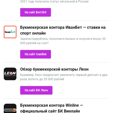
2021 году получила статус легальной в России
На сайт Бет365
Букмекерская контора ИванБет — ставки на
спорт онлайн
Зарегистрируйтесь, пополните баланс и получите бонус 30
000 рублей на счет!
На сайт IvanBet
Обзор букмекерской конторы Леон
Букмекер Леон предлагает увеличить первый депозит в два
раза, вплоть до 20 000 рублей.
На сайт БК Леон
Букмекерская контора Winline —
официальный сайт БК Винлайн