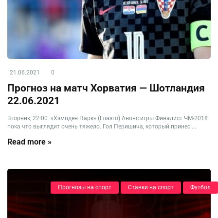
21.06.2021
0
Прогноз на матч Хорватия — Шотландия
22.06.2021
Вторник, 22:00 «Хэмпден Парк» (Глазго) Анонс игры Финалист ЧМ-2018
пока что выглядит очень тяжело. Гол Перишича, который принес ...
Read more »
Прогнозы на спорт
Ставки на спорт
Футбол