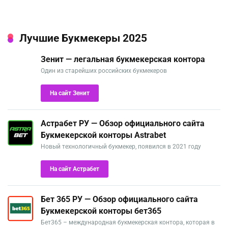
Лучшие Букмекеры 2025
Зенит — легальная букмекерская контора
Один из старейших российских букмекеров
На сайт Зенит
Астрабет РУ — Обзор официального сайта
Букмекерской конторы Astrabet
Новый технологичный букмекер, появился в 2021 году
На сайт Астрабет
Бет 365 РУ — Обзор официального сайта
Букмекерской конторы бет365
Бет365 – международная букмекерская контора, которая в