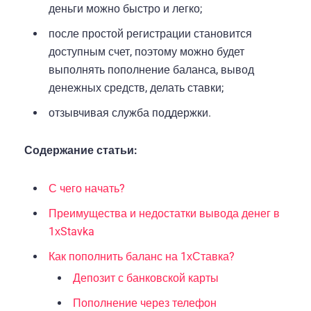
деньги можно быстро и легко;
после простой регистрации становится
доступным счет, поэтому можно будет
выполнять пополнение баланса, вывод
денежных средств, делать ставки;
отзывчивая служба поддержки.
Содержание статьи:
С чего начать?
Преимущества и недостатки вывода денег в
1хStavka
Как пополнить баланс на 1хСтавка?
Депозит с банковской карты
Пополнение через телефон