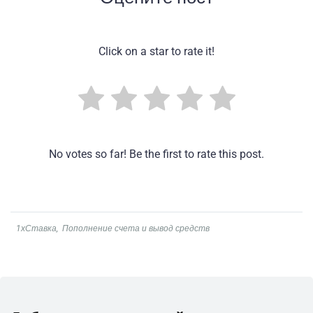
Click on a star to rate it!
No votes so far! Be the first to rate this post.
1хСтавка
,
Пополнение счета и вывод средств