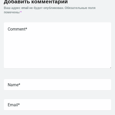
Добавить комментарий
Ваш адрес email не будет опубликован.
Обязательные поля
помечены
*