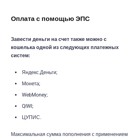
Оплата с помощью ЭПС
Завести деньги на счет также можно с
кошелька одной из следующих платежных
систем:
Яндекс.Деньги;
Монета;
WebMoney;
QIWI;
ЦУПИС.
Максимальная сумма пополнения с применением