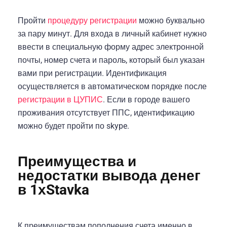
Пройти
процедуру регистрации
можно буквально
за пару минут. Для входа в личный кабинет нужно
ввести в специальную форму адрес электронной
почты, номер счета и пароль, который был указан
вами при регистрации. Идентификация
осуществляется в автоматическом порядке после
регистрации в ЦУПИС
. Если в городе вашего
проживания отсутствует ППС, идентификацию
можно будет пройти по skype.
Преимущества и
недостатки вывода денег
в 1хStavka
К преимуществам пополнения счета именно в