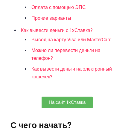
Оплата с помощью ЭПС
Прочие варианты
Как вывести деньги с 1хСтавка?
Вывод на карту Visa или MasterCard
Можно ли перевести деньги на
телефон?
Как вывести деньги на электронный
кошелек?
На сайт 1хСтавка
С чего начать?