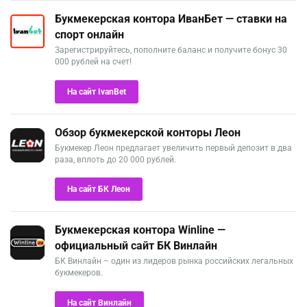
Букмекерская контора ИванБет — ставки на
спорт онлайн
Зарегистрируйтесь, пополните баланс и получите бонус 30
000 рублей на счет!
На сайт IvanBet
Обзор букмекерской конторы Леон
Букмекер Леон предлагает увеличить первый депозит в два
раза, вплоть до 20 000 рублей.
На сайт БК Леон
Букмекерская контора Winline —
официальный сайт БК Винлайн
БК Винлайн – один из лидеров рынка российских легальных
букмекеров.
На сайт Винлайн