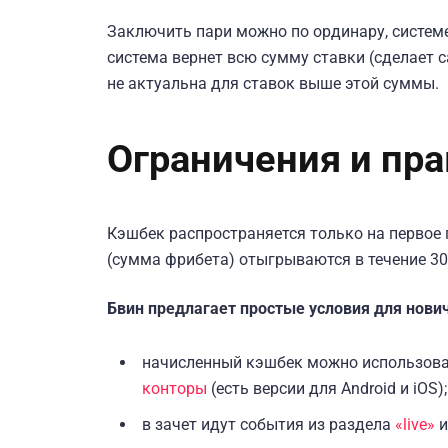
Заключить пари можно по ординару, системе
система вернет всю сумму ставки (сделает
не актуальна для ставок выше этой суммы.
Ограничения и пр
Кэшбек распространяется только на первое 
(сумма фрибета) отыгрываются в течение 30
Бвин предлагает простые условия для нови
начисленный кэшбек можно использова
конторы
(есть версии для Android и iOS);
в зачет идут события из раздела
«live»
и