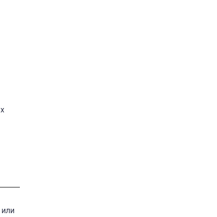
ых
или