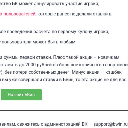
ство БК может аннулировать участие игрока;
х пользователей
, которые ранее не делали ставки в
сле проведения расчета по первому купону игрока;
е пользователя может быть любым.
а суммы первой ставки. Плюс такой акции – новичкам
ставить до 2000 рублей на большое количество спортивн
, без потери собственных денег. Минус акции — кэшбек
вы уже совершали ставки в Бвин, то эта акция не для вас.
На сайт БВин
равилам, свяжитесь с администрацией БК —
support@bwin.ru