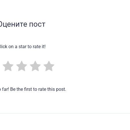
Оцените пост
lick on a star to rate it!
far! Be the first to rate this post.