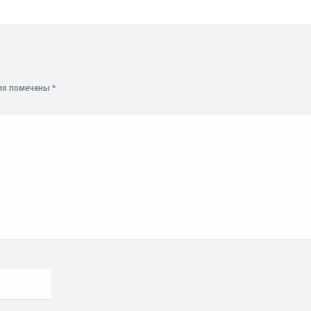
ля помечены
*