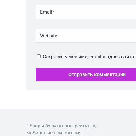
Сохранить моё имя, email и адрес сайт
Обзоры букмекеров, рейтинги,
мобильные приложения