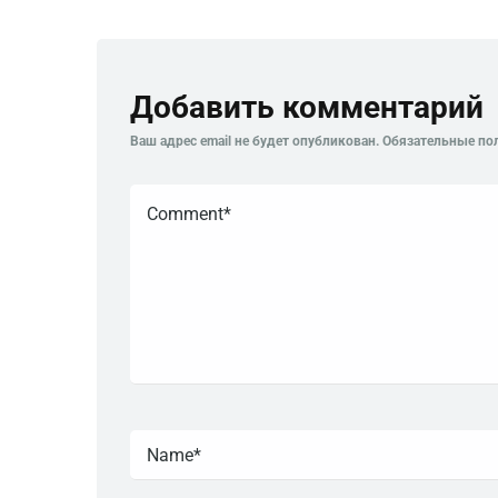
Добавить комментарий
Ваш адрес email не будет опубликован.
Обязательные по