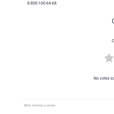
8-800-100-64-68.
C
No votes so 
Bwin
,
Бонусы и акции