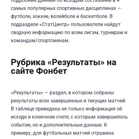
подробные данные по исходам состязаний в 4
самых популярных спортивных дисциплинах —
футболе, хоккее, волейболе и баскетболе. В
подразделе «СтатЦентр» пользователи найдут
сводную информацию по всем лигам, турнирам и
командам/спортсменам.
Рубрика «Результаты» на
сайте Фонбет
«Результаты» — раздел, в котором собраны
результаты всех завершенных и текущих матчей.
В таблице приведена не только информация об
исходе и конечном счете, с которым завершилось
событие, но и дополнительные данные. К
примеру, для футбольных матчей отражена