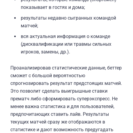
показывает в гостях и дома;
результаты недавно сыгранных командой
матчей;
вся актуальная информация о команде
(дисквалификации или травмы сильных
игроков, замены, др.).
Проанализировав статистические данные, беттер
сможет с большой вероятностью
спрогнозировать результат предстоящих матчей.
Это позволит сделать выигрышные ставки
прематч либо сформировать суперэкспресс. Не
менее важна статистика и для пользователей,
предпочитающих ставить лайв. Результаты
текущих матчей сразу же отображаются в
статистике и дают возможность предугадать