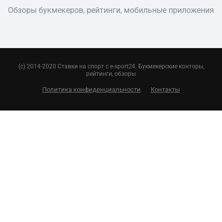
Обзоры букмекеров, рейтинги, мобильные приложения
(с) 2014-2020 Ставки на спорт с e-sport24. Букмекерские конторы,
рейтинги, обзоры
Политика конфиденциальности
Контакты