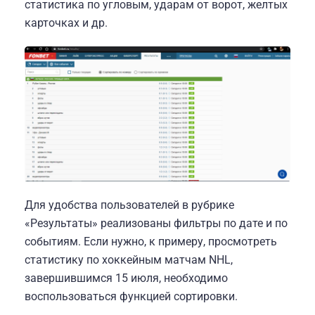
статистика по угловым, ударам от ворот, желтых
карточках и др.
Для удобства пользователей в рубрике
«Результаты» реализованы фильтры по дате и по
событиям. Если нужно, к примеру, просмотреть
статистику по хоккейным матчам NHL,
завершившимся 15 июля, необходимо
воспользоваться функцией сортировки.