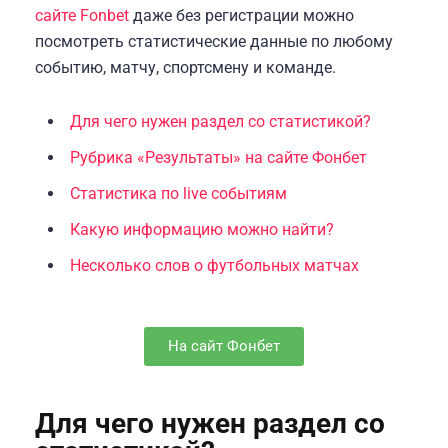
сайте Fonbet
даже без регистрации можно
посмотреть статистические данные по любому
событию, матчу, спортсмену и команде.
Для чего нужен раздел со статистикой?
Рубрика «Результаты» на сайте Фонбет
Статистика по live событиям
Какую информацию можно найти?
Несколько слов о футбольных матчах
На сайт Фонбет
Для чего нужен раздел со