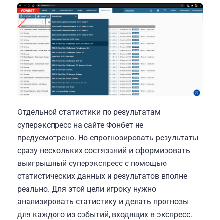
Отдельной статистики по результатам
суперэкспресс на сайте Фонбет не
предусмотрено. Но спрогнозировать результаты
сразу нескольких состязаний и сформировать
выигрышный суперэкспресс с помощью
статистических данных и результатов вполне
реально. Для этой цели игроку нужно
анализировать статистику и делать прогнозы
для каждого из событий, входящих в экспресс.