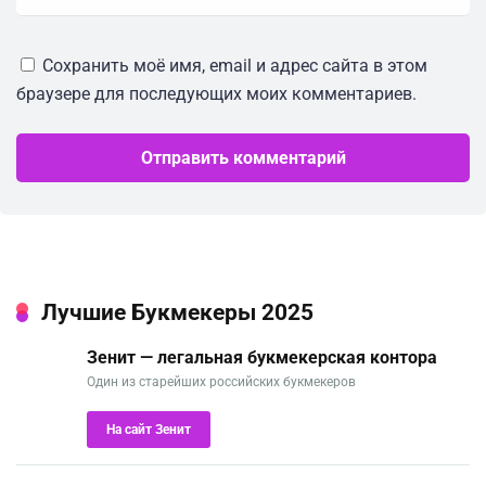
Сохранить моё имя, email и адрес сайта в этом
браузере для последующих моих комментариев.
Лучшие Букмекеры 2025
Зенит — легальная букмекерская контора
Один из старейших российских букмекеров
На сайт Зенит