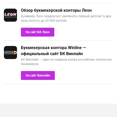
Обзор букмекерской конторы Леон
Букмекер Леон предлагает увеличить первый депозит в два
раза, вплоть до 20 000 рублей.
На сайт БК Леон
Букмекерская контора Winline —
официальный сайт БК Винлайн
БК Винлайн – один из лидеров рынка российских легальных
букмекеров.
На сайт Винлайн