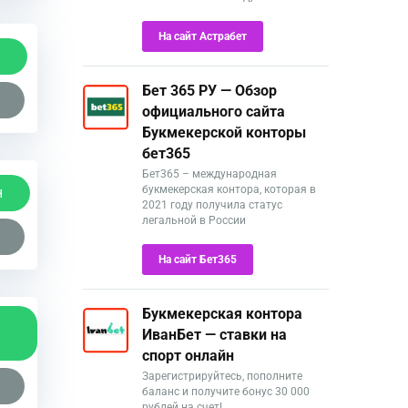
На сайт Астрабет
и
Бет 365 РУ — Обзор
официального сайта
Букмекерской конторы
бет365
Бет365 – международная
букмекерская контора, которая в
н
2021 году получила статус
легальной в России
На сайт Бет365
Букмекерская контора
ИванБет — ставки на
спорт онлайн
Зарегистрируйтесь, пополните
баланс и получите бонус 30 000
рублей на счет!