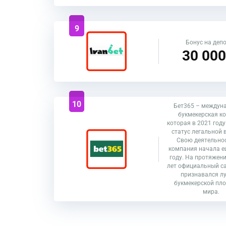
9
Бонус на деп
30 000
10
Бет365 – междун
букмекерская ко
которая в 2021 год
статус легальной 
Свою деятельнос
компания начала е
году. На протяжен
лет официальный са
признавался л
букмекерской пл
мира.