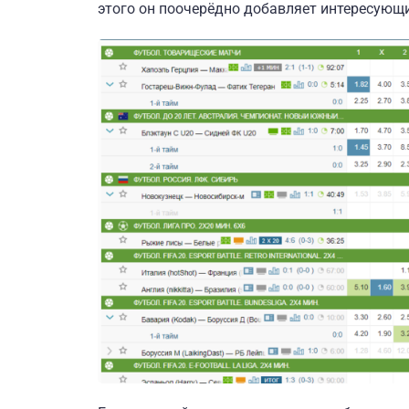
этого он поочерёдно добавляет интересующи