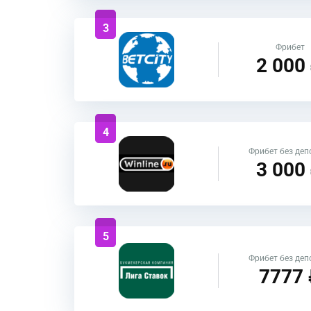
3
Фрибет
2 000
4
Фрибет без деп
3 000
5
Фрибет без деп
7777