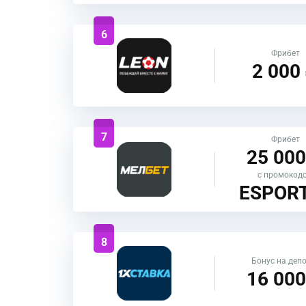
6
Фрибет
2 000
7
Фрибет
25 000
с промокод
ESPOR
8
Бонус на деп
16 000