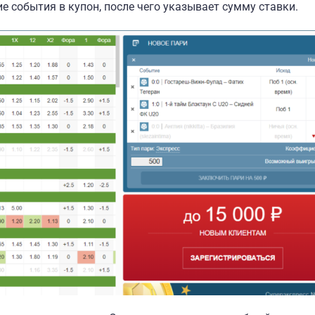
е события в купон, после чего указывает сумму ставки.