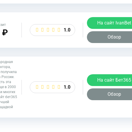
На сайт IvanBet
озит
1.0
 ₽
Обзор
ародная
нтора,
у получила
в России.
На сайт Бет365
ть эта
1.0
ще в 2000
ии многих
Обзор
йт бет365
учшей
ощадкой