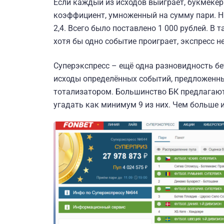
Если каждый из исходов выиграет, букмеке
коэффициент, умноженный на сумму пари. Н
2,4. Всего было поставлено 1 000 рублей. В 
хотя бы одно событие проиграет, экспресс н
Суперэкспресс – ещё одна разновидность бе
исходы определённых событий, предложенны
тотализатором. Большинство БК предлагают 
угадать как минимум 9 из них. Чем больше 