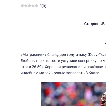
0
(
0
)
Стадион «В
«Матрасники» благодаря голу и пасу Жоау Фели
Любопытно, что гости уступили сопернику по м
атаки 26-59). Хорошая реализация и надёжная 
индейцам малой кровью завоевать 3 балла.