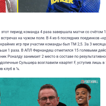
 этот период команда 4 раза завершала матчи со счётом 1:
встречах на чужом поле. В 4 из 6 последних поединков «к
 крайних игр при участии команды был ТМ 2,5. За 3 месяца
ьше 1 раза. В АПЛ Фернандеш отметился 15 голевыми дей
енник Роналду занимает 2 место в составе по результативн
подопечные Сульшера возглавили квартет F, уступив лишь в 
ив клуб в ⅛.