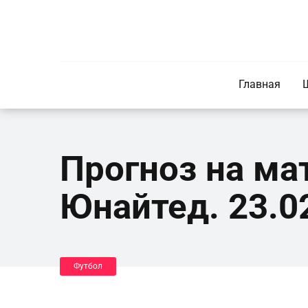
Главная
Прогноз на ма
Юнайтед. 23.0
Футбол