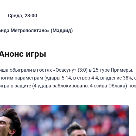
Среда, 23:00
анда Метрополитано» (Мадрид)
Анонс игры
ша обыграли в гостях «Осасуну» (3:0) в 25 туре Примеры.
ногим параметрам (удары 5-14, в створ 4-4, владение 38%,
игра в защите (4 удара заблокировано, 4 сэйва Облака) по