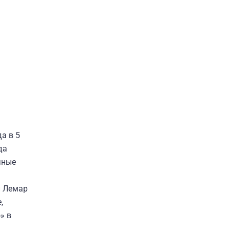
а в 5
да
чные
и Лемар
,
» в