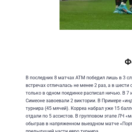
Ф
В последних 8 матчах АТМ победил лишь в 3 сл
встречах отличалась не менее 2 раз, а в шест
только в одном поединке расписал ничью. В 7 и
Симеоне завоевали 2 виктории. В Примере «и
турнира (45 мячей). Корреа набрал уже 15 балло
отдали по 5 ассистов. В групповом этапе ЛЧ «
обыграв в напряженном выездном матче «Порту»
предыдущей части евро турнира.