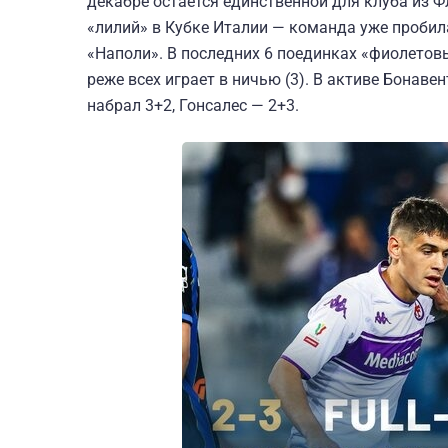
декабре остаётся единственной для клуба из 
«лилий» в Кубке Италии — команда уже пробил
«Наполи». В последних 6 поединках «фиолетов
реже всех играет в ничью (3). В активе Бонавен
набрал 3+2, Гонсалес — 2+3.