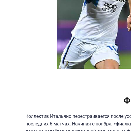
Ф
Коллектив Итальяно перестраивается после ухо
последних 6 матчах. Начиная с ноября, «фиалк