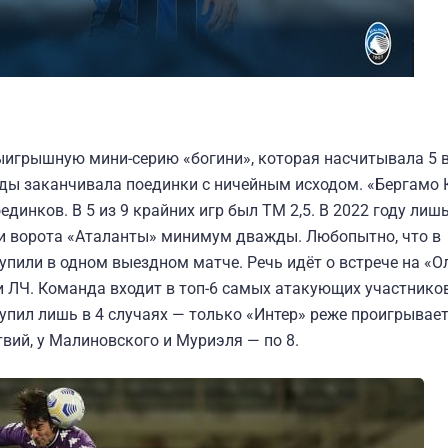
ыигрышную мини-серию «богини», которая насчитывала 5 в
жды заканчивала поединки с ничейным исходом. «Бергамо 
единков. В 5 из 9 крайних игр был ТМ 2,5. В 2022 году лиш
ли ворота «Аталанты» минимум дважды. Любопытно, что в
пили в одном выездном матче. Речь идёт о встрече на «О
и ЛЧ. Команда входит в топ-6 самых атакующих участнико
тупил лишь в 4 случаях — только «Интер» реже проигрывает
вий, у Малиновского и Муриэля — по 8.