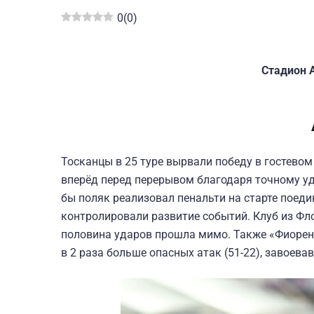
0
(
0
)
Стадион 
Тосканцы в 25 туре вырвали победу в гостевом
вперёд перед перерывом благодаря точному уда
бы поляк реализовал пенальти на старте поед
контролировали развитие событий. Клуб из Флор
половина ударов прошла мимо. Также «Фиорен
в 2 раза больше опасных атак (51-22), завоев