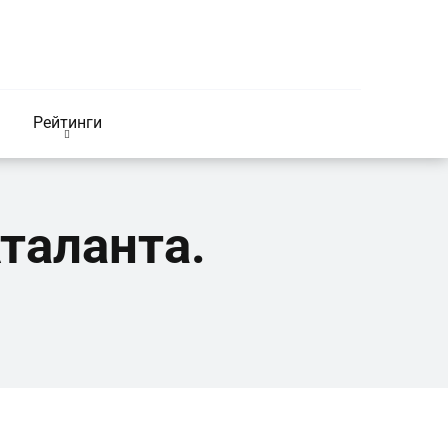
ы
Рейтинги
таланта.