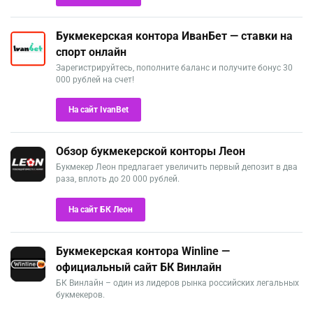
Букмекерская контора ИванБет — ставки на
спорт онлайн
Зарегистрируйтесь, пополните баланс и получите бонус 30
000 рублей на счет!
На сайт IvanBet
Обзор букмекерской конторы Леон
Букмекер Леон предлагает увеличить первый депозит в два
раза, вплоть до 20 000 рублей.
На сайт БК Леон
Букмекерская контора Winline —
официальный сайт БК Винлайн
БК Винлайн – один из лидеров рынка российских легальных
букмекеров.