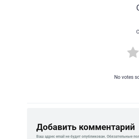
C
No votes so 
Добавить комментарий
Ваш адрес email не будет опубликован.
Обязательные по