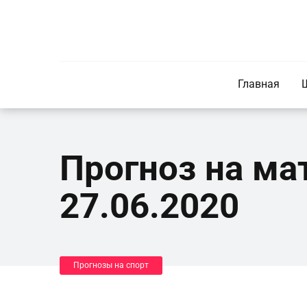
Главная
Прогноз на ма
27.06.2020
Прогнозы на спорт