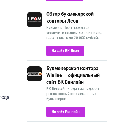
Обзор букмекерской
конторы Леон
Букмекер Леон предлагает
увеличить первый депозит в два
раза, вплоть до 20 000 рублей.
На сайт БК Леон
Букмекерская контора
Winline — официальный
сайт БК Винлайн
БК Винлайн – один из лидеров
рынка российских легальных
года
букмекеров.
На сайт Винлайн