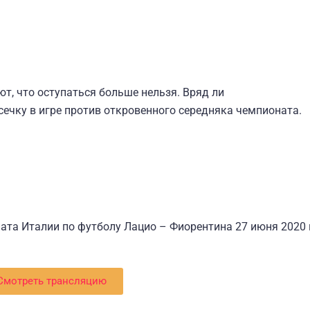
т, что оступаться больше нельзя. Вряд ли
ечку в игре против откровенного середняка чемпионата.
та Италии по футболу Лацио – Фиорентина 27 июня 2020 
Смотреть трансляцию