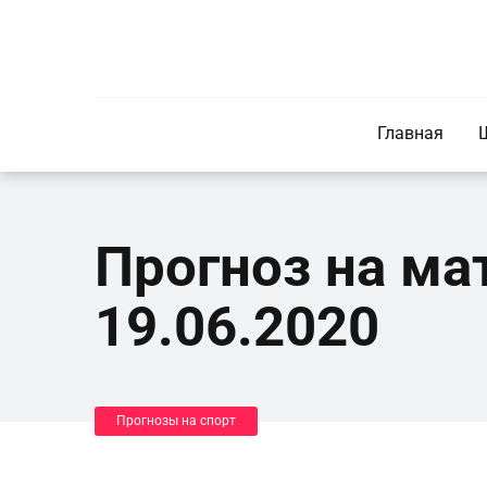
Главная
Прогноз на ма
19.06.2020
Прогнозы на спорт