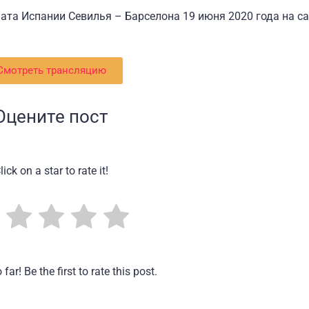
та Испании Севилья – Барселона 19 июня 2020 года на са
Смотреть трансляцию
Оцените пост
lick on a star to rate it!
far! Be the first to rate this post.