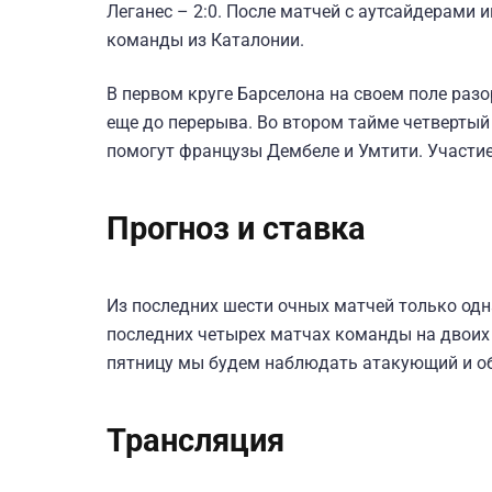
Леганес – 2:0. После матчей с аутсайдерами 
команды из Каталонии.
В первом круге Барселона на своем поле раз
еще до перерыва. Во втором тайме четвертый
помогут французы Дембеле и Умтити. Участие
Прогноз и ставка
Из последних шести очных матчей только одн
последних четырех матчах команды на двоих за
пятницу мы будем наблюдать атакующий и обо
Трансляция