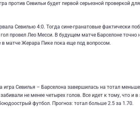
игра против Севильи будет первой серьезной проверкой для
орвала Севилью 4:0. Тогда сине-гранатовые фактически по
 гол провел Лео Месси. В будущем матче Барселоне точно 
 в матче Жерара Пике пока еще под вопросом.
а игра Севилья – Барселона завершилась на тотал меньше
бивали не менее четырех голов. Все идет к тому, что и в 
юдоострый футбол. Прогноз: тотал больше 2.5 за 1.70.