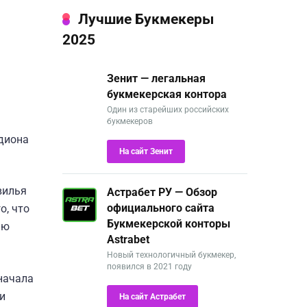
Лучшие Букмекеры
2025
Зенит — легальная
букмекерская контора
Один из старейших российских
букмекеров
диона
На сайт Зенит
вилья
Астрабет РУ — Обзор
официального сайта
о, что
Букмекерской конторы
ью
Astrabet
Новый технологичный букмекер,
появился в 2021 году
начала
и
На сайт Астрабет