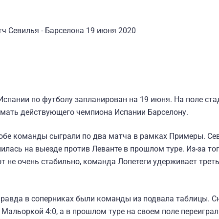
спании по футболу запланирован на 19 июня. На поле ста
имать действующего чемпиона Испании Барселону.
 обе команды сыграли по два матча в рамках Примеры. Се
илась на выезде против Леванте в прошлом туре. Из-за тог
ют не очень стабильно, команда Лопетеги удерживает трет
правда в соперниках были команды из подвала таблицы. С
Мальоркой 4:0, а в прошлом туре на своем поле переиграл