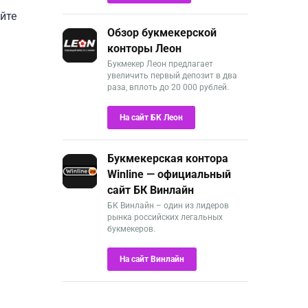
йте
Обзор букмекерской
конторы Леон
Букмекер Леон предлагает
увеличить первый депозит в два
раза, вплоть до 20 000 рублей.
На сайт БК Леон
Букмекерская контора
Winline — официальный
сайт БК Винлайн
БК Винлайн – один из лидеров
рынка российских легальных
букмекеров.
На сайт Винлайн