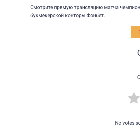
Смотрите прямую трансляцию матча чемпиона
букмекерской конторы Фонбет.
C
No votes so 