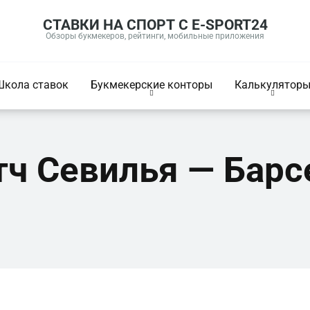
СТАВКИ НА СПОРТ С E-SPORT24
Обзоры букмекеров, рейтинги, мобильные приложения
Школа ставок
Букмекерские конторы
Калькулятор
тч Севилья — Барс