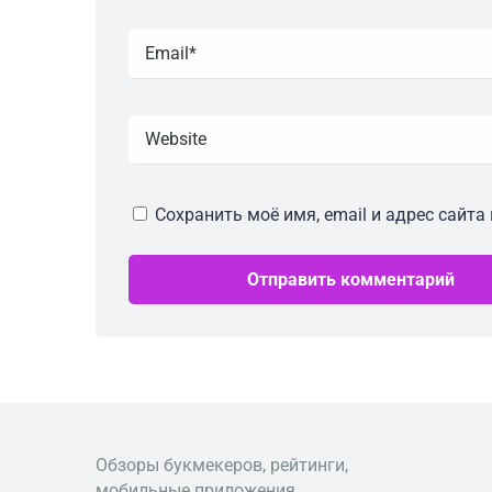
Сохранить моё имя, email и адрес сайт
Обзоры букмекеров, рейтинги,
мобильные приложения