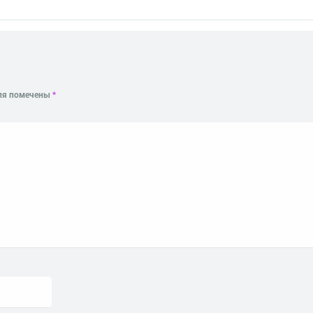
ля помечены
*