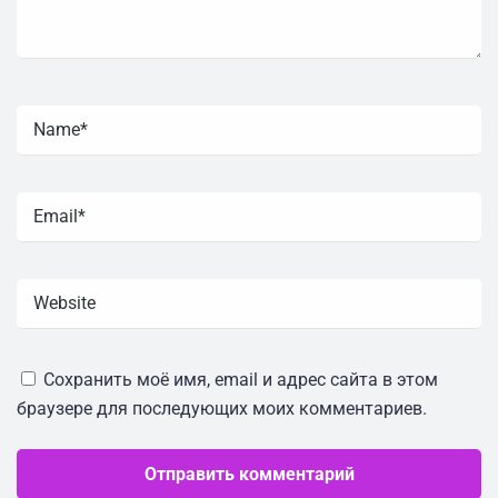
Сохранить моё имя, email и адрес сайта в этом
браузере для последующих моих комментариев.