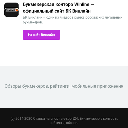
Букмекерская контора Winline —
официальный сайт БК Винлайн
БК Винлайн – один из лидеров рынка российских легальных
букмекеров.
На сайт Винлайн
Обзоры букмекеров, рейтинги, мобильные приложения
(с) 2014-2020 Ставки на спорт с e-sport24. Букмекерские конторы,
рейтинги, обзоры