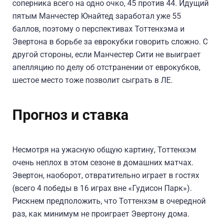
соперника всего на одно очко, 45 против 44. Идущий
пятым Манчестер Юнайтед заработал уже 55
баллов, поэтому о перспективах Тоттенхэма и
Эвертона в борьбе за еврокубки говорить сложно. С
другой стороны, если Манчестер Сити не выиграет
апелляцию по делу об отстранении от еврокубков,
шестое место тоже позволит сыграть в ЛЕ.
Прогноз и ставка
Несмотря на ужасную общую картину, Тоттенхэм
очень неплох в этом сезоне в домашних матчах.
Эвертон, наоборот, отвратительно играет в гостях
(всего 4 победы в 16 играх вне «Гудисон Парк»).
Рискнем предположить, что Тоттенхэм в очередной
раз, как минимум не проиграет Эвертону дома.