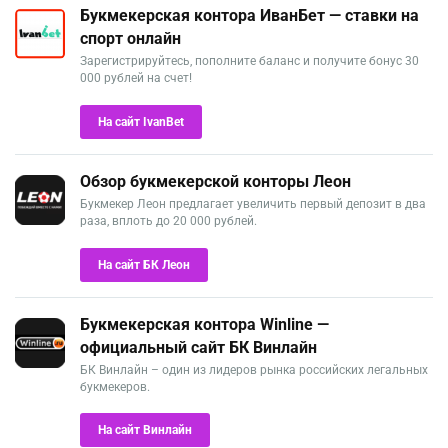
Букмекерская контора ИванБет — ставки на
спорт онлайн
Зарегистрируйтесь, пополните баланс и получите бонус 30
000 рублей на счет!
На сайт IvanBet
Обзор букмекерской конторы Леон
Букмекер Леон предлагает увеличить первый депозит в два
раза, вплоть до 20 000 рублей.
На сайт БК Леон
Букмекерская контора Winline —
официальный сайт БК Винлайн
БК Винлайн – один из лидеров рынка российских легальных
букмекеров.
На сайт Винлайн