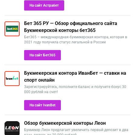
На сайт Астрабет
Бет 365 РУ — Обзор официального сайта
Букмекерской конторы бет365
Бет365 – международная букмекерская контора, которая в
2021 году получила статус легальной в России
На сайт Бет365
Букмекерская контора ИванБет — ставки на
спорт онлайн
Зарегистрируйтесь, пополните баланс и получите бонус 30
000 рублей на счет!
На сайт IvanBet
Обзор букмекерской конторы Леон
Букмекер Леон предлагает увеличить первый депозит в два