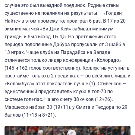
случае это был выездной поединок. Родные стены
существенно не повлияли на результаты — «Голден
Найтс» в этом промежутке проиграл 6 раз. В 17 из 20
зимних матчей «Ви Джи Кей» забивал минимум
трижды и был исход ТБ 4,5. На протяжении этого
периода подопечные Дабура пропускали от 3 шайб в
13 играх. Чаще клуба из Парадайса на Западе
отличается только лидер конференции «Колорадо»
(145 и 162 голов соответственно). Коллектив уступил в
овертайме только в 2 поединках — во всей лиге лишь у
«Коламбуса» этот показатель лучше (1). Стивенсон —
единственный представитель клуба в топ-70 по
системе гол+пас. На его счету 38 очков (12+26).
Маршессо набрал 30 (19+11), у Смита и Теодора по 29
баллов (11+18 и 8+21).