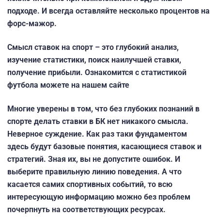
подходе. И всегда оставляйте несколько процентов на
форс-мажор.
Смысл ставок на спорт – это глубокий анализ,
изучение статистики, поиск наилучшей ставки,
получение прибыли. Ознакомится с статистикой
футбола можете на нашем сайте
Многие уверены в том, что без глубоких познаний в
спорте делать ставки в БК нет никакого смысла.
Неверное суждение. Как раз таки фундаментом
здесь будут базовые понятия, касающиеся ставок и
стратегий. Зная их, вы не допустите ошибок. И
выберите правильную линию поведения. А что
касается самих спортивных событий, то всю
интересующую информацию можно без проблем
почерпнуть на соответствующих ресурсах.