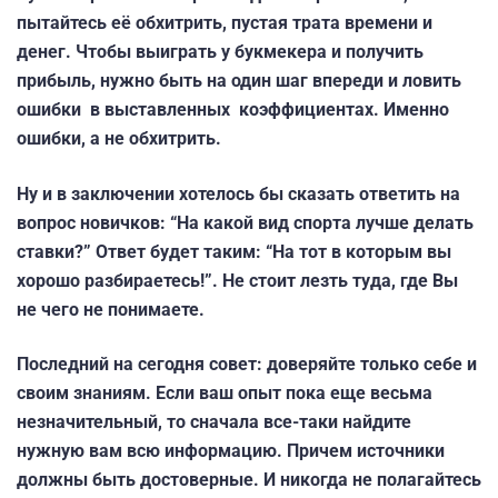
пытайтесь её обхитрить, пустая трата времени и
денег. Чтобы выиграть у букмекера и получить
прибыль, нужно быть на один шаг впереди и ловить
ошибки в выставленных коэффициентах. Именно
ошибки, а не обхитрить.
Ну и в заключении хотелось бы сказать ответить на
вопрос новичков: “На какой вид спорта лучше делать
ставки?” Ответ будет таким: “На тот в которым вы
хорошо разбираетесь!”. Не стоит лезть туда, где Вы
не чего не понимаете.
Последний на сегодня совет: доверяйте только себе и
своим знаниям. Если ваш опыт пока еще весьма
незначительный, то сначала все-таки найдите
нужную вам всю информацию. Причем источники
должны быть достоверные. И никогда не полагайтесь