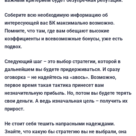
важным критерием будет безупречная репутация.
Соберите всю необходимую информацию об
интересующей вас БК максимально возможно.
Помните, что там, где вам обещают высокие
коэффициенты и всевозможные бонусы, уже есть
подвох.
Следующий шаг – это выбор стратегии, которой в
дальнейшем вы будете придерживаться. И сразу
оговорка – не надейтесь на «авось». Возможно,
первое время такая тактика принесет вам
незначительную прибыль. Но, потом вы будете терять
свои деньги. А ведь изначальная цель – получить их
прирост.
Не стоит себя тешить напрасными надеждами.
Знайте, что какую бы стратегию вы не выбрали, она