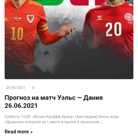
25.06.2021
0
Прогноз на матч Уэльс — Дания
26.06.2021
Суббота, 19:00 «Йохан Кройфф Арена» (Амстердам) Анонс игры
«Драконы» в борьбе за 1 место в группе А проиграли ...
Read more »