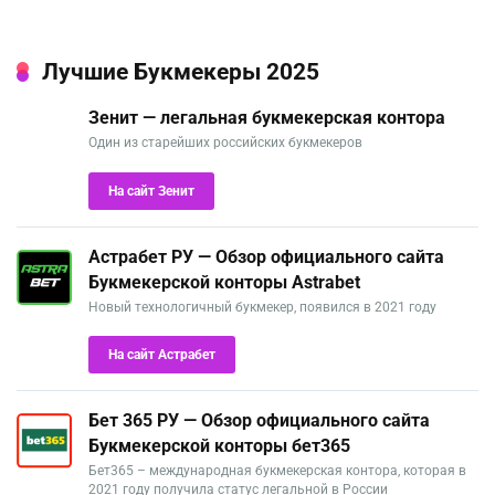
Лучшие Букмекеры 2025
Зенит — легальная букмекерская контора
Один из старейших российских букмекеров
На сайт Зенит
Астрабет РУ — Обзор официального сайта
Букмекерской конторы Astrabet
Новый технологичный букмекер, появился в 2021 году
На сайт Астрабет
Бет 365 РУ — Обзор официального сайта
Букмекерской конторы бет365
Бет365 – международная букмекерская контора, которая в
2021 году получила статус легальной в России