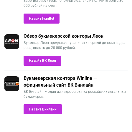
Зарегистрируйтесь, пополните баланс и получите бонус 30
000 рублей на счет!
На сайт IvanBet
Обзор букмекерской конторы Леон
Букмекер Леон предлагает увеличить первый депозит в два
раза, вплоть до 20 000 рублей.
На сайт БК Леон
Букмекерская контора Winline —
официальный сайт БК Винлайн
БК Винлайн – один из лидеров рынка российских легальных
букмекеров.
На сайт Винлайн